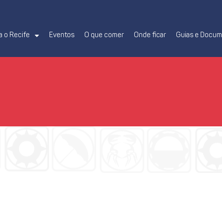
 o Recife
Eventos
O que comer
Onde ficar
Guias e Docu