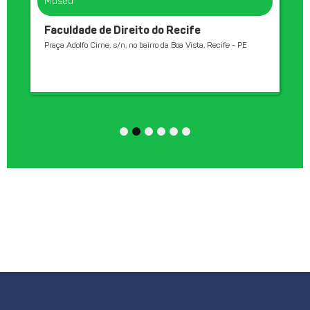
Museu
Faculdade de Direito do Recife
Praça Adolfo Cirne, s/n, no bairro da Boa Vista, Recife - PE
1
2
3
4
5
6