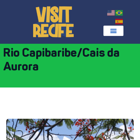
Rio Capibaribe/Cais da
Aurora