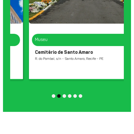
Museu
Cemitério de Santo Amaro
R. do Pombal, s/n - Santo Amaro, Recife - PE
1
2
3
4
5
6