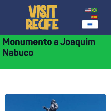
Monumento a Joaquim
Nabuco