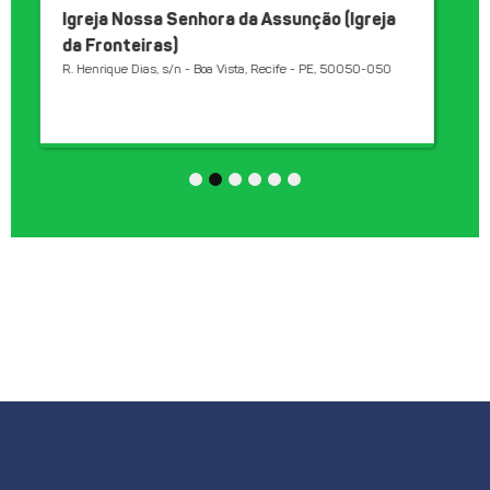
Antiga Estação do Brum/Memorial da
Justiça
Av. Alfredo Lisboa, s/n, bairro do Brum, Recife/PE
1
2
3
4
5
6