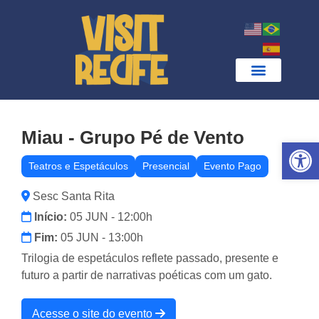
Miau - Grupo Pé de Vento
Ab
Teatros e Espetáculos
Presencial
Evento Pago
Sesc Santa Rita
Início:
05 JUN - 12:00h
Fim:
05 JUN - 13:00h
Trilogia de espetáculos reflete passado, presente e
futuro a partir de narrativas poéticas com um gato.
Acesse o site do evento