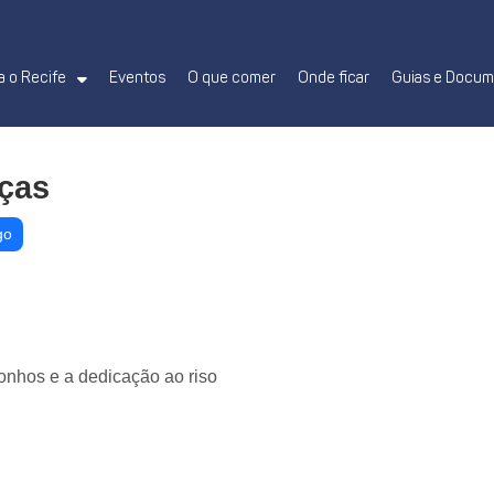
 o Recife
Eventos
O que comer
Onde ficar
Guias e Docu
aças
go
sonhos e a dedicação ao riso