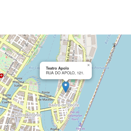
×
Teatro Apolo
RUA DO APOLO, 121.