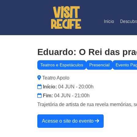
Início
Descubra
Eduardo: O Rei das pr
Teatros e Espetáculos
Presencial
Evento Pa
Teatro Apolo
Início:
04 JUN - 20:00h
Fim:
04 JUN - 21:00h
Trajetória de artista de rua revela memórias, 
Acesse o site do evento