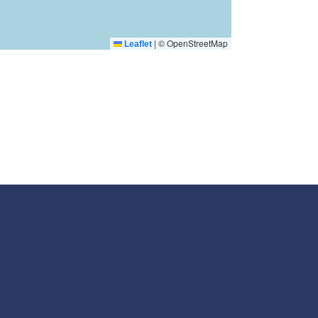
|
© OpenStreetMap
Leaflet