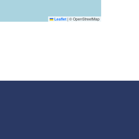
|
© OpenStreetMap
Leaflet