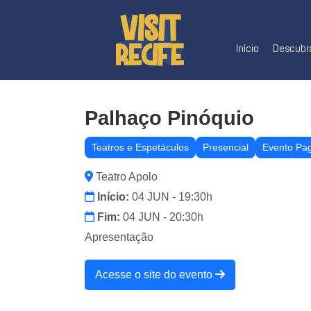
Início
Descubra
Palhaço Pinóquio
Teatros e Espetáculos
Presencial
Evento Pa
Teatro Apolo
Início:
04 JUN - 19:30h
Fim:
04 JUN - 20:30h
Apresentação
Acesse o site do evento