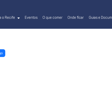
 o Recife
Eventos
O que comer
Onde ficar
Guias e Docu
go