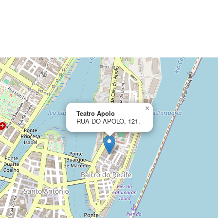
×
Teatro Apolo
RUA DO APOLO, 121.