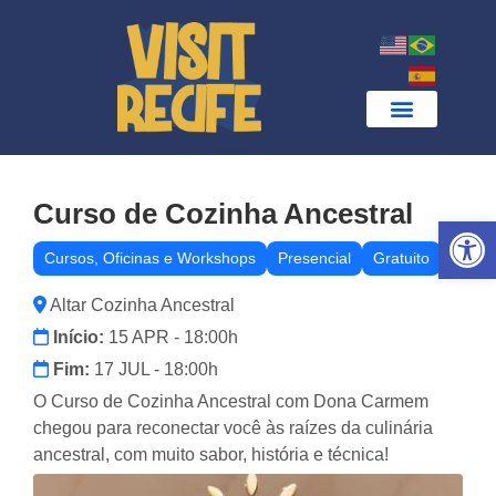
Curso de Cozinha Ancestral
Ab
Cursos, Oficinas e Workshops
Presencial
Gratuito
Altar Cozinha Ancestral
Início:
15 APR - 18:00h
Fim:
17 JUL - 18:00h
O Curso de Cozinha Ancestral com Dona Carmem
chegou para reconectar você às raízes da culinária
ancestral, com muito sabor, história e técnica!