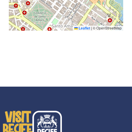
|
© OpenStreetMap
Leaflet