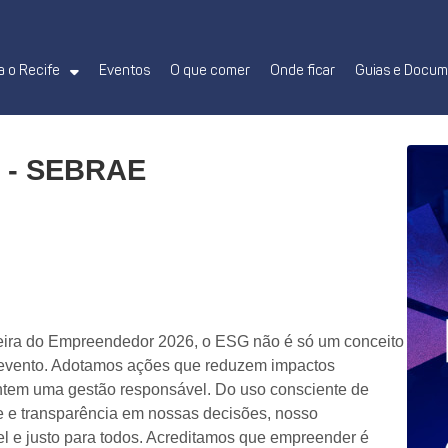
 o Recife
Eventos
O que comer
Onde ficar
Guias e Docu
r - SEBRAE
eira do Empreendedor 2026, o ESG não é só um conceito
o evento. Adotamos ações que reduzem impactos
ntem uma gestão responsável. Do uso consciente de
de e transparência em nossas decisões, nosso
l e justo para todos. Acreditamos que empreender é