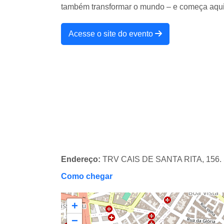
também transformar o mundo – e começa aqui
Acesse o site do evento
Endereço:
TRV CAIS DE SANTA RITA, 156.
Como chegar
+
−