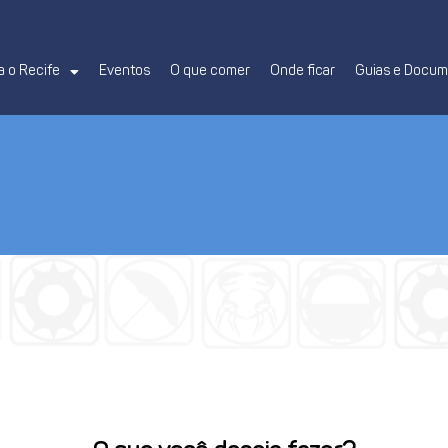
 o Recife
Eventos
O que comer
Onde ficar
Guias e Docu