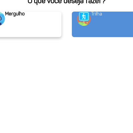
O que você deseja fazer?
Mergulho
Trilha